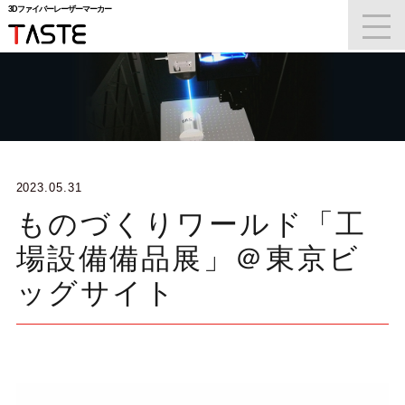
3Dファイバーレーザーマーカー
t
3Dファイバーレーザーマーカー
o
g
g
l
e
n
a
v
i
g
a
2023.05.31
t
i
ものづくりワールド「工
o
n
場設備備品展」＠東京ビ
ッグサイト