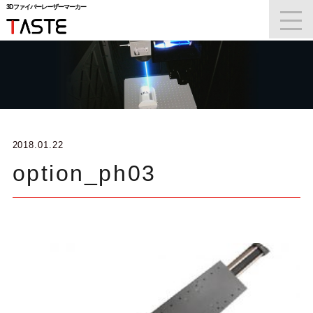
3Dファイバーレーザーマーカー
t
3Dファイバーレーザーマーカー
o
g
g
l
e
n
a
v
i
g
a
2018.01.22
t
i
option_ph03
o
n