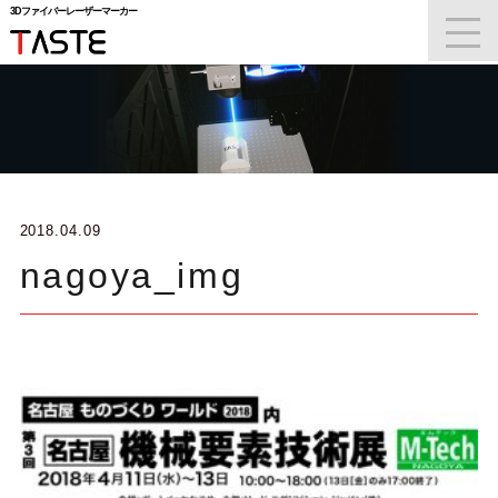
3Dファイバーレーザーマーカー
t
3Dファイバーレーザーマーカー
o
g
g
l
e
n
a
v
i
g
a
2018.04.09
t
i
nagoya_img
o
n